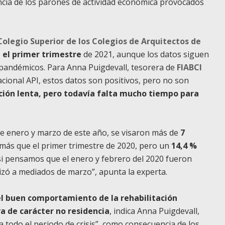
cia de los parones de actividad económica provocados
Colegio Superior de los Colegios de Arquitectos de
el primer trimestre
de 2021, aunque los datos siguen
 pandémicos. Para Anna Puigdevall, tesorera de
FIABCI
acional API, estos datos son positivos, pero no son
ción lenta, pero todavía falta mucho tiempo para
re enero y marzo de este año, se visaron más de
7
0 más que el primer trimestre de 2020, pero un
14,4 %
o si pensamos que el enero y febrero del 2020 fueron
lizó a mediados de marzo”, apunta la experta.
el buen comportamiento de la rehabilitación
va de carácter no residencia
, indica Anna Puigdevall,
a todo el periodo de crisis”, como consecuencia de los