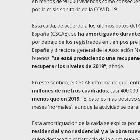
en menos de 90.000 viviendas como consecuen
por la crisis sanitaria de la COVID-19.
Esta caída, de acuerdo a los últimos datos del
España
(CSCAE), se
ha amortiguado durante 
por debajo de los registrados en tiempos pre
España
y directora general de la Asociación N
buenos:
“se está produciendo una recupera
recuperar los niveles de 2019”
, añade.
En este sentido, el CSCAE informa de que, ent
millones de metros cuadrados
, casi 400.00
menos que en 2019
. “El dato es más positiv
meses ‘normales’, aunque la actividad se para
Esta amortiguación de la caída se explica por
residencial y no residencial y a la obra nue
quien destaca “la resistencia de la obra nueva 