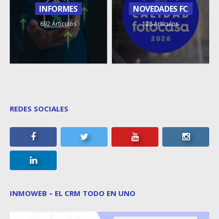
INFORMES
NOVEDADES FC
692 Artículos
128 Artículos
REDES SOCIALES
INMOWEB – EL CRM TODO EN UNO