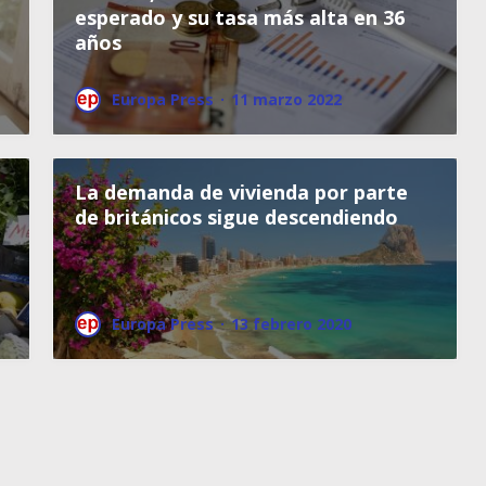
esperado y su tasa más alta en 36
años
Europa Press
·
11 marzo 2022
La demanda de vivienda por parte
de británicos sigue descendiendo
Europa Press
·
13 febrero 2020