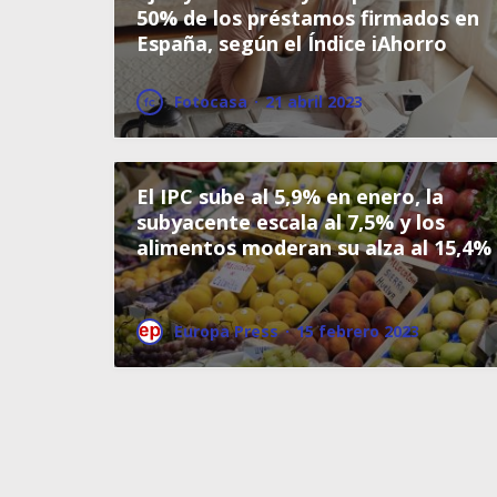
50% de los préstamos firmados en
España, según el Índice iAhorro
Fotocasa
·
21 abril 2023
El IPC sube al 5,9% en enero, la
subyacente escala al 7,5% y los
alimentos moderan su alza al 15,4%
Europa Press
·
15 febrero 2023