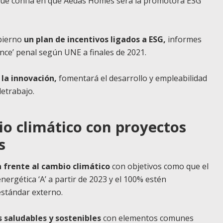
 que confía en que Aedas Homes será la promotora ESG
bierno
un plan de incentivos ligados a ESG,
informes
ance’ penal según UNE a finales de 2021.
 la innovación,
fomentará el desarrollo y empleabilidad
letrabajo.
io climático con proyectos
s
a frente al cambio climático
con objetivos como que el
nergética ‘A’ a partir de 2023 y el 100% estén
estándar externo.
 saludables y sostenibles
con elementos comunes