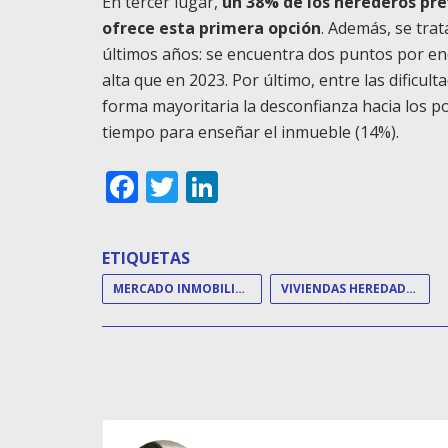
En tercer lugar,
un 38% de los herederos pref
ofrece esta primera opción
. Además, se tra
últimos años: se encuentra dos puntos por enc
alta que en 2023. Por último, entre las dificul
forma mayoritaria la desconfianza hacia los pot
tiempo para enseñar el inmueble (14%).
Facebook
Twitter
LinkedIn
ETIQUETAS
MERCADO INMOBILIARIO
VIVIENDAS HEREDADAS