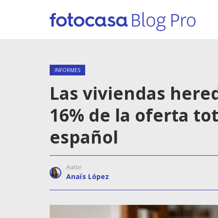
INFORMES
Las viviendas here
16% de la oferta to
español
Autor
Anaïs López