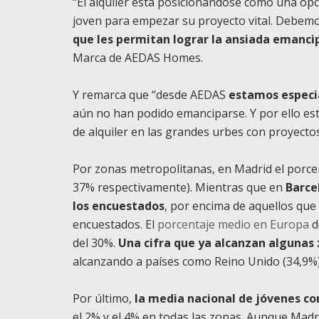
“
El alquiler está posicionándose como una opci
joven para empezar su proyecto vital
. Debemo
que les permitan lograr la ansiada emanci
Marca de AEDAS Homes.
Y remarca que “desde AEDAS
estamos especi
aún no han podido emanciparse. Y por ello est
de alquiler en las grandes urbes con proyectos 
Por zonas metropolitanas, en Madrid el porcent
37% respectivamente). Mientras que en
Barce
los encuestados
, por encima de aquellos que
encuestados. El
porcentaje medio en Europa
d
del 30%.
Una cifra que ya alcanzan algunas
alcanzando a países como Reino Unido (34,9%) 
Por último,
la media nacional de jóvenes c
el 2% y el 4% en todas las zonas. Aunque Madri