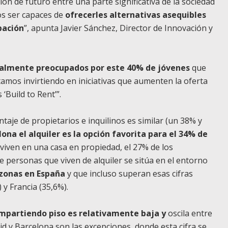
ón de futuro entre una parte significativa de la sociedad
s ser capaces de
ofrecerles alternativas asequibles
pación
”, apunta Javier Sánchez, Director de Innovación y
almente preocupados por este 40% de jóvenes
que
amos invirtiendo en iniciativas que aumenten la oferta
‘Build to Rent’”.
aje de propietarios e inquilinos es similar (un 38% y
lona el alquiler es la opción favorita para el 34% de
 viven en una casa en propiedad, el 27% de los
e personas que viven de alquiler se sitúa en el entorno
 zonas en España
y que incluso superan esas cifras
y Francia (35,6%).
ompartiendo piso es relativamente baja y
oscila entre
d y Barcelona son las excepciones, donde esta cifra se