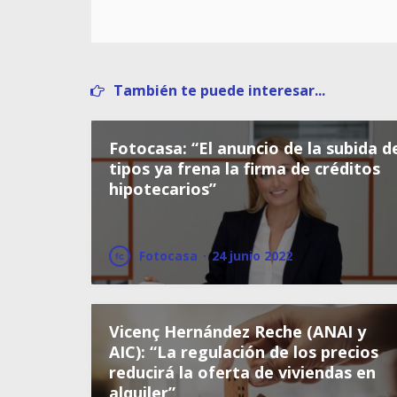
También te puede interesar...
Fotocasa: “El anuncio de la subida d
tipos ya frena la firma de créditos
hipotecarios”
Fotocasa
·
24 junio 2022
Vicenç Hernández Reche (ANAI y
AIC): “La regulación de los precios
reducirá la oferta de viviendas en
alquiler”