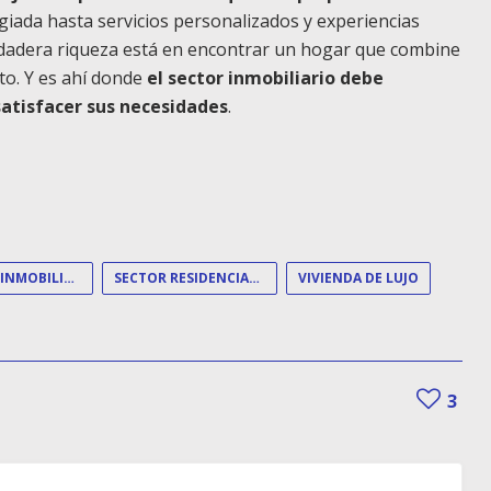
egiada hasta servicios personalizados y experiencias
erdadera riqueza está en encontrar un hogar que combine
to. Y es ahí donde
el sector inmobiliario debe
atisfacer sus necesidades
.
MERCADO INMOBILIARIO DE LUJO
SECTOR RESIDENCIAL DE LUJO
VIVIENDA DE LUJO
3