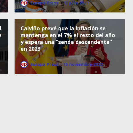
Europa Press
·
13 julio 2021
l
Calviño prevé que la inflación se
e
mantenga en el 7% el resto del año
y espera una “senda descendente”
en 2023
Europa Press
·
15 noviembre 2022