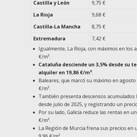
Castilla y León
9,75 €
La Rioja
9,68 €
Castilla-La Mancha
8,75 €
Extremadura
7,42 €
Igualmente, La Rioja, con máximos en los a
€/m².
Cataluña desciende un 3,5% desde su tec
alquiler en 19,86 €/m²
.
Baleares, que marcó su máximo en agosto d
€/m².
También presenta descensos acumulados la
desde julio de 2025, y registrando un preci
Por su lado, Galicia reduce las rentas en u
€/m².
La Región de Murcia frena sus precios en u
9,96 €/m².