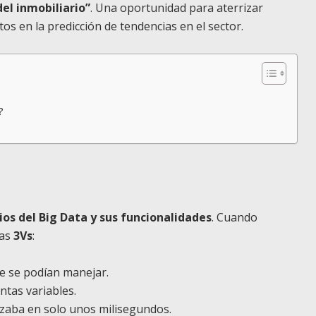
del inmobiliario”
. Una oportunidad para aterrizar
os en la predicción de tendencias en el sector.
?
cios del Big Data y sus funcionalidades
. Cuando
las
3Vs
:
ue se podían manejar.
intas variables.
izaba en solo unos milisegundos.