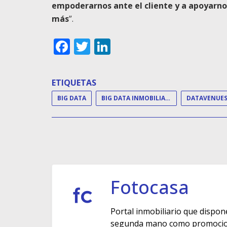
empoderarnos ante el cliente y a apoyarno
más
”.
Facebook
Twitter
LinkedIn
ETIQUETAS
BIG DATA
BIG DATA INMOBILIARIO
DATAVENUE
Fotocasa
Portal inmobiliario que dispon
segunda mano como promocione