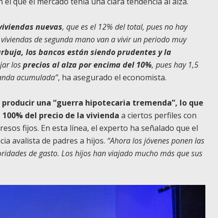
n el que el mercado tenía una clara tendencia al alza.
 viviendas nuevas
, que es el 12% del total, pues no hay
r viviendas de segunda mano van a vivir un periodo muy
rbuja, los bancos están siendo prudentes y la
jar los
precios al alza por encima del 10%
, pues hay 1,5
manda acumulada”
, ha asegurado el economista.
a producir una “guerra hipotecaria tremenda”, lo que
l 100% del precio de la vivienda
a ciertos perfiles con
resos fijos. En esta línea, el experto ha señalado que el
ia avalista de padres a hijos.
“Ahora los jóvenes ponen las
ioridades de gasto. Los hijos han viajado mucho más que sus