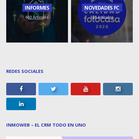
INFORMES
NOVEDADES FC
692 Artículos
128 Artículos
REDES SOCIALES
INMOWEB – EL CRM TODO EN UNO